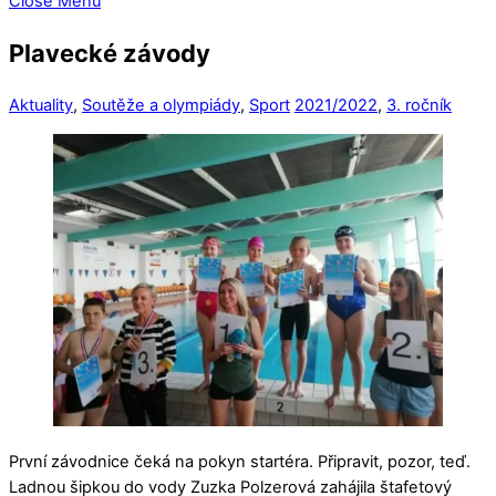
Close Menu
Plavecké závody
Aktuality
,
Soutěže a olympiády
,
Sport
2021/2022
,
3. ročník
První závodnice čeká na pokyn startéra. Připravit, pozor, teď.
Ladnou šipkou do vody Zuzka Polzerová zahájila štafetový