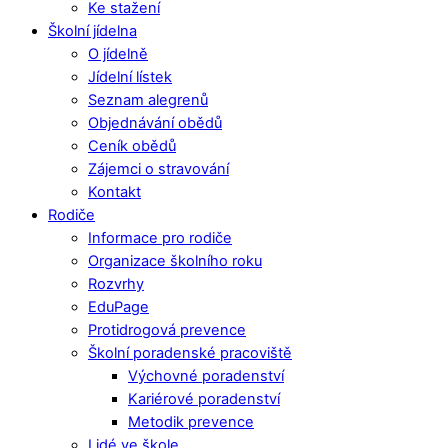
Ke stažení
Školní jídelna
O jídelně
Jídelní lístek
Seznam alegrenů
Objednávání obědů
Ceník obědů
Zájemci o stravování
Kontakt
Rodiče
Informace pro rodiče
Organizace školního roku
Rozvrhy
EduPage
Protidrogová prevence
Školní poradenské pracoviště
Výchovné poradenství
Kariérové poradenství
Metodik prevence
Lidé ve škole