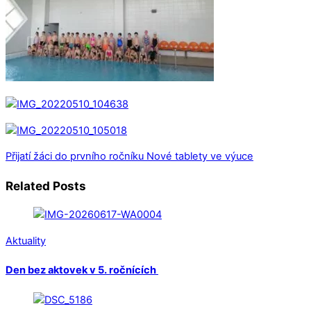
Přijatí žáci do prvního ročníku
Nové tablety ve výuce
Related Posts
Aktuality
Den bez aktovek v 5. ročnících