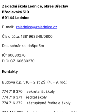
Základní škola Lednice, okres Břeclav
Břeclavská 510
691 44 Lednice
E-mail:
zslednice@zslednice.cz
Číslo účtu: 1381963349/0800
Dat. schránka: da8pd5m
IČ: 60680270
DIČ: CZ-60680270
Kontakty
Budova č.p. 510 – 2.st ZŠ (4. – 9. roč.):
774 716 370 sekretariát školy
774 716 371 ředitel školy
774 716 372 zástupkyně ředitele školy