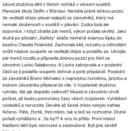
závod družstva dětí z třetích ročníků v okresní soutěži
Plavecké školy Delfín v Břeclavi. Neměla právě lehkou pozici.
Ve vedlejší dráze plaval nejlepší ze závodníků, který má
nemalé zkušenosti v soutěži v plavání. Zuzka byla ale
bojovnice. I když ztratila pár metrů, výkon podala skvělý. Jako
druhá po předání „štafety“ skáče neméně krásnou šipku do
bazénu Claudia Polanská. Zachovala klid, rozvahu a odhodlání
snížit náskok soupeře ve vedlejší dráze a podařilo se. Ukrojila
pár metrů rozdílu a připravila dobrou pozici pro třetí ze
závodnic Lucku Salajkovou. A Lucka zabojovala a v poslední
části se jí podařilo soupeře dohnat a poté přeplavat. Poslední
ze závodníků Bruno Michalec s naprostou rozvahou, jistotou a
srdcem závodníka připlaval do cíle. V rozplavbě družstvo
vyhrálo. Ale jak dopadlo celkově? Museli si závodníci chvíli
počkat, až budou porovnány časy všech rozplaveb. Vyhlášení
výsledků a nervozita. Deváté až šesté místo nebylo nahlas
řečeno. Páté, čtvrté, třetí místo..tak a teď se rozhodne. Druhé
pořadí vyhlášeno a ..že by?? A ono to přišlo. První místo!
Nadšení dětí bylo obrovské a zasloužené. Byli jste skvělí!