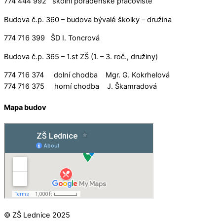
774 444 992 školní poradenské pracoviště
Budova č.p. 360 – budova bývalé školky – družina
774 716 399 ŠD I. Toncrová
Budova č.p. 365 – 1.st ZŠ (1. – 3. roč., družiny)
774 716 374 dolní chodba Mgr. G. Kokrhelová
774 716 375 horní chodba J. Škamradová
Mapa budov
© ZŠ Lednice 2025