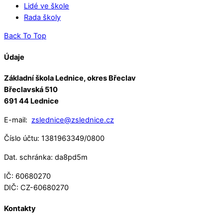
Lidé ve škole
Rada školy
Back To Top
Údaje
Základní škola Lednice, okres Břeclav
Břeclavská 510
691 44 Lednice
E-mail:
zslednice@zslednice.cz
Číslo účtu: 1381963349/0800
Dat. schránka: da8pd5m
IČ: 60680270
DIČ: CZ-60680270
Kontakty