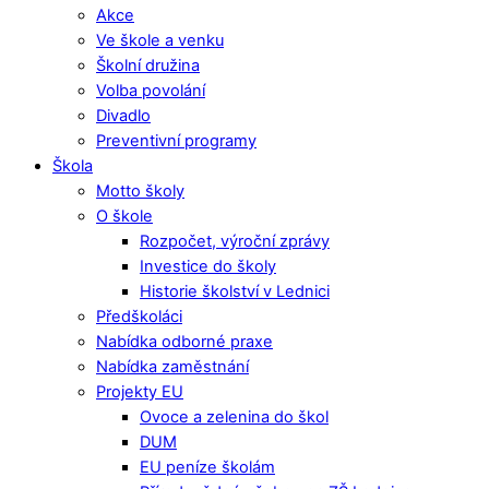
Akce
Ve škole a venku
Školní družina
Volba povolání
Divadlo
Preventivní programy
Škola
Motto školy
O škole
Rozpočet, výroční zprávy
Investice do školy
Historie školství v Lednici
Předškoláci
Nabídka odborné praxe
Nabídka zaměstnání
Projekty EU
Ovoce a zelenina do škol
DUM
EU peníze školám