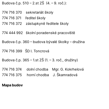
Budova č.p. 510 – 2.st ZŠ (4. – 9. roč.):
774 716 370 sekretariát školy
774 716 371 ředitel školy
774 716 372 zástupkyně ředitele školy
774 444 992 školní poradenské pracoviště
Budova č.p. 360 – budova bývalé školky – družina
774 716 399 ŠD I. Toncrová
Budova č.p. 365 – 1.st ZŠ (1. – 3. roč., družiny)
774 716 374 dolní chodba Mgr. G. Kokrhelová
774 716 375 horní chodba J. Škamradová
Mapa budov