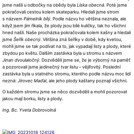
jsme našli u odbočky na obědy byla
Líska obecná
. Poté jsme
pokračovali cestou kolem skateparku. Hledali jsme strom
s názvem
Pámelník bílý
. Podle názvu ho většina neznala, ale
když jsem jim říkala, že plody jsou bílé kuličky, tak ho všichni
hned našli. Naše procházka pokračovala kolem kašny a hledali
jsme
Šeřík obecný
. Většina zná šeříky v době, kdy kvetou,
mohli jsme se tak podívat na to, jak vypadají listy a plody, které
zbydou po květu. Dalším zastávka byla u stromu s názvem
Jinan dvoulaločný
. Dozvěděli jsme se, že je výborný na paměť
a pozorovali jsme jedinečný tvar listu – vějířovitý. Poslední
zastávka byla u statného stromu, kterého podle názvu moc lidí
nezná:
Jírovec Maďal
, ale jeho plody kaštany poznají všichni.
O každém stromu jsme se něco dozvěděli a mohli pozorovat
jakou mají borku, listy a plody.
Ing. Bc. Yveta Dobrovolná