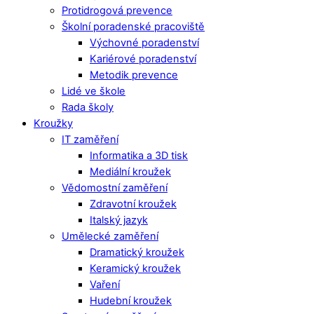
Protidrogová prevence
Školní poradenské pracoviště
Výchovné poradenství
Kariérové poradenství
Metodik prevence
Lidé ve škole
Rada školy
Kroužky
IT zaměření
Informatika a 3D tisk
Mediální kroužek
Vědomostní zaměření
Zdravotní kroužek
Italský jazyk
Umělecké zaměření
Dramatický kroužek
Keramický kroužek
Vaření
Hudební kroužek