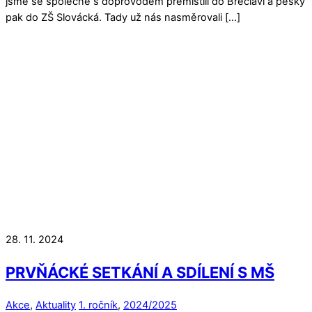
jsme se společně s doprovodem přemístili do Břeclavi a pěšky
pak do ZŠ Slovácká. Tady už nás nasměrovali […]
28. 11. 2024
PRVŇÁCKÉ SETKÁNÍ A SDÍLENÍ S MŠ
Akce
,
Aktuality
1. ročník
,
2024/2025