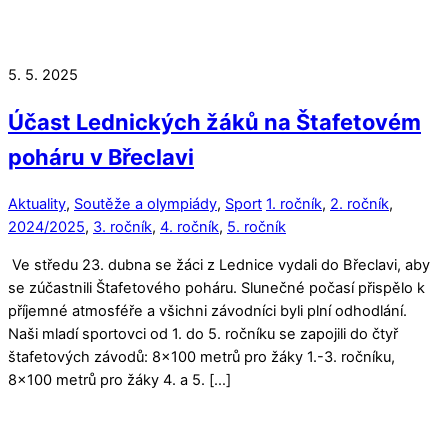
5. 5. 2025
Účast Lednických žáků na Štafetovém
poháru v Břeclavi
Aktuality
,
Soutěže a olympiády
,
Sport
1. ročník
,
2. ročník
,
2024/2025
,
3. ročník
,
4. ročník
,
5. ročník
Ve středu 23. dubna se žáci z Lednice vydali do Břeclavi, aby
se zúčastnili Štafetového poháru. Slunečné počasí přispělo k
příjemné atmosféře a všichni závodníci byli plní odhodlání.
Naši mladí sportovci od 1. do 5. ročníku se zapojili do čtyř
štafetových závodů: 8×100 metrů pro žáky 1.-3. ročníku,
8×100 metrů pro žáky 4. a 5. […]