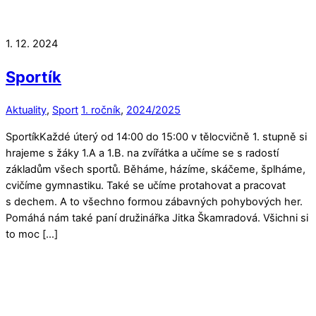
1. 12. 2024
Sportík
Aktuality
,
Sport
1. ročník
,
2024/2025
SportíkKaždé úterý od 14:00 do 15:00 v tělocvičně 1. stupně si
hrajeme s žáky 1.A a 1.B. na zvířátka a učíme se s radostí
základům všech sportů. Běháme, házíme, skáčeme, šplháme,
cvičíme gymnastiku. Také se učíme protahovat a pracovat
s dechem. A to všechno formou zábavných pohybových her.
Pomáhá nám také paní družinářka Jitka Škamradová. Všichni si
to moc […]