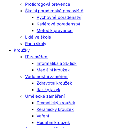
Protidrogová prevence
Školní poradenské pracoviště
Výchovné poradenství
Kariérové poradenství
Metodik prevence
Lidé ve škole
Rada školy
Kroužky
IT zaměření
Informatika a 3D tisk
Mediální kroužek
Vědomostní zaměření
Zdravotní kroužek
Italský jazyk
Umělecké zaměření
Dramatický kroužek
Keramický kroužek
Vaření
Hudební kroužek