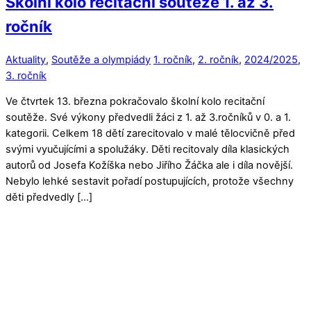
Školní kolo recitační soutěže 1. až 3.
ročník
Aktuality
,
Soutěže a olympiády
1. ročník
,
2. ročník
,
2024/2025
,
3. ročník
Ve čtvrtek 13. března pokračovalo školní kolo recitační
soutěže. Své výkony předvedli žáci z 1. až 3.ročníků v 0. a 1.
kategorii. Celkem 18 dětí zarecitovalo v malé tělocvičně před
svými vyučujícími a spolužáky. Děti recitovaly díla klasických
autorů od Josefa Kožíška nebo Jiřího Žáčka ale i díla novější.
Nebylo lehké sestavit pořadí postupujících, protože všechny
děti předvedly […]