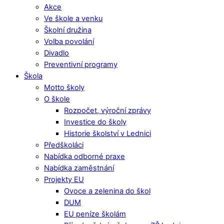
Akce
Ve škole a venku
Školní družina
Volba povolání
Divadlo
Preventivní programy
Škola
Motto školy
O škole
Rozpočet, výroční zprávy
Investice do školy
Historie školství v Lednici
Předškoláci
Nabídka odborné praxe
Nabídka zaměstnání
Projekty EU
Ovoce a zelenina do škol
DUM
EU peníze školám