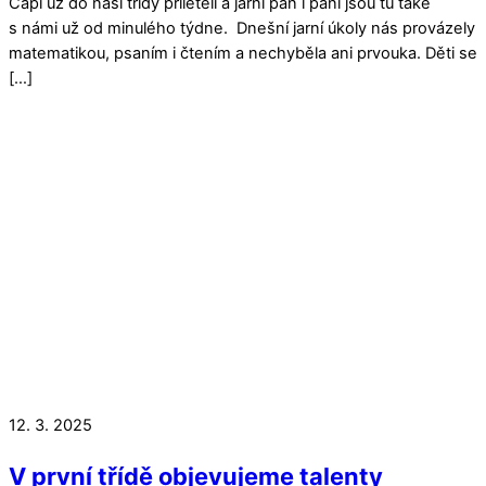
Čápi už do naší třídy přiletěli a jarní pán i paní jsou tu také
s námi už od minulého týdne. Dnešní jarní úkoly nás provázely
matematikou, psaním i čtením a nechyběla ani prvouka. Děti se
[…]
12. 3. 2025
V první třídě objevujeme talenty