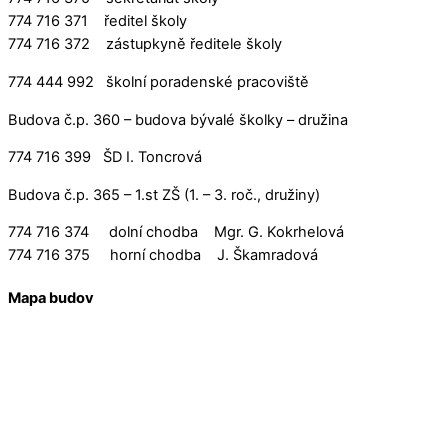
774 716 371 ředitel školy
774 716 372 zástupkyně ředitele školy
774 444 992 školní poradenské pracoviště
Budova č.p. 360 – budova bývalé školky – družina
774 716 399 ŠD I. Toncrová
Budova č.p. 365 – 1.st ZŠ (1. – 3. roč., družiny)
774 716 374 dolní chodba Mgr. G. Kokrhelová
774 716 375 horní chodba J. Škamradová
Mapa budov