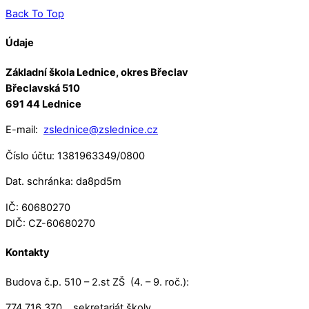
Back To Top
Údaje
Základní škola Lednice, okres Břeclav
Břeclavská 510
691 44 Lednice
E-mail:
zslednice@zslednice.cz
Číslo účtu: 1381963349/0800
Dat. schránka: da8pd5m
IČ: 60680270
DIČ: CZ-60680270
Kontakty
Budova č.p. 510 – 2.st ZŠ (4. – 9. roč.):
774 716 370 sekretariát školy