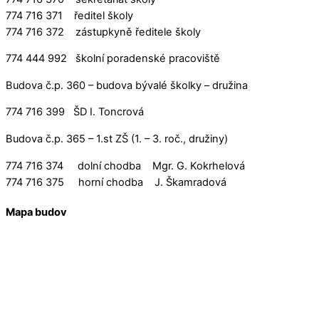
774 716 371 ředitel školy
774 716 372 zástupkyně ředitele školy
774 444 992 školní poradenské pracoviště
Budova č.p. 360 – budova bývalé školky – družina
774 716 399 ŠD I. Toncrová
Budova č.p. 365 – 1.st ZŠ (1. – 3. roč., družiny)
774 716 374 dolní chodba Mgr. G. Kokrhelová
774 716 375 horní chodba J. Škamradová
Mapa budov