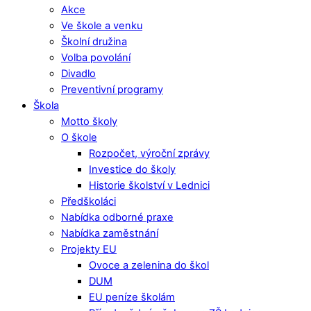
Akce
Ve škole a venku
Školní družina
Volba povolání
Divadlo
Preventivní programy
Škola
Motto školy
O škole
Rozpočet, výroční zprávy
Investice do školy
Historie školství v Lednici
Předškoláci
Nabídka odborné praxe
Nabídka zaměstnání
Projekty EU
Ovoce a zelenina do škol
DUM
EU peníze školám