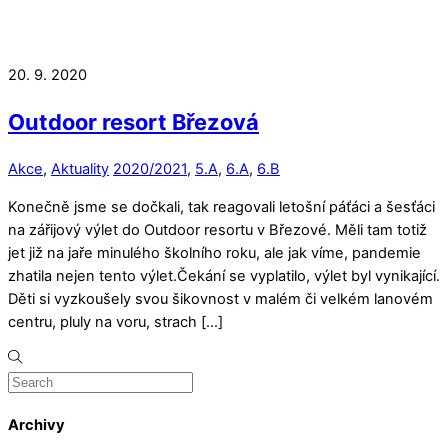
20. 9. 2020
Outdoor resort Březová
Akce
,
Aktuality
2020/2021
,
5.A
,
6.A
,
6.B
Konečně jsme se dočkali, tak reagovali letošní páťáci a šesťáci
na zářijový výlet do Outdoor resortu v Březové. Měli tam totiž
jet již na jaře minulého školního roku, ale jak víme, pandemie
zhatila nejen tento výlet.Čekání se vyplatilo, výlet byl vynikající.
Děti si vyzkoušely svou šikovnost v malém či velkém lanovém
centru, pluly na voru, strach […]
Archivy