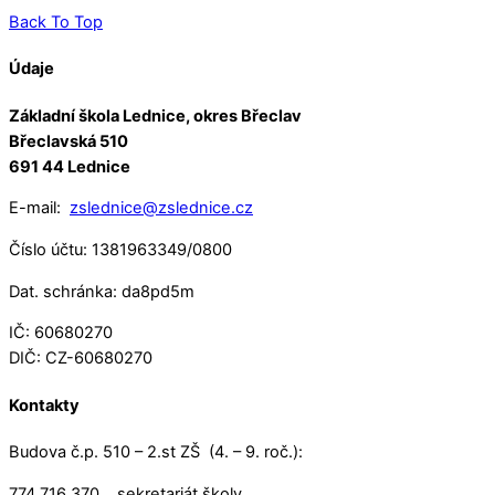
Back To Top
Údaje
Základní škola Lednice, okres Břeclav
Břeclavská 510
691 44 Lednice
E-mail:
zslednice@zslednice.cz
Číslo účtu: 1381963349/0800
Dat. schránka: da8pd5m
IČ: 60680270
DIČ: CZ-60680270
Kontakty
Budova č.p. 510 – 2.st ZŠ (4. – 9. roč.):
774 716 370 sekretariát školy