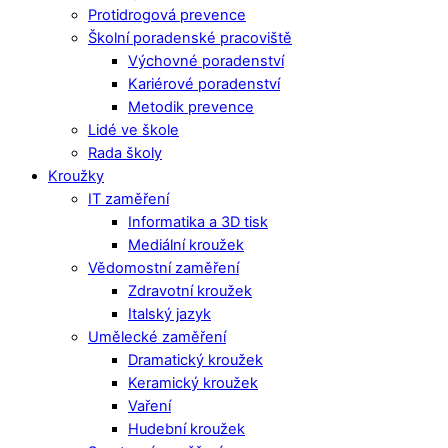
Protidrogová prevence
Školní poradenské pracoviště
Výchovné poradenství
Kariérové poradenství
Metodik prevence
Lidé ve škole
Rada školy
Kroužky
IT zaměření
Informatika a 3D tisk
Mediální kroužek
Vědomostní zaměření
Zdravotní kroužek
Italský jazyk
Umělecké zaměření
Dramatický kroužek
Keramický kroužek
Vaření
Hudební kroužek