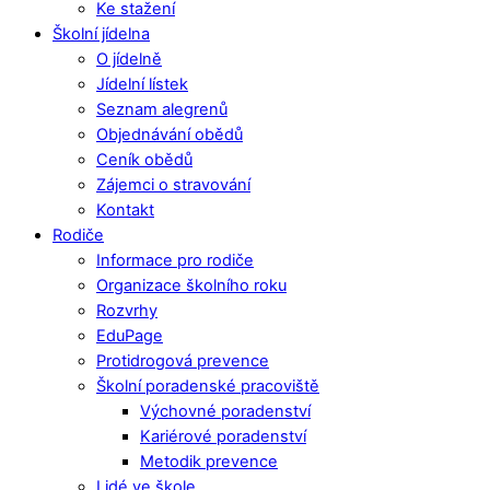
Ke stažení
Školní jídelna
O jídelně
Jídelní lístek
Seznam alegrenů
Objednávání obědů
Ceník obědů
Zájemci o stravování
Kontakt
Rodiče
Informace pro rodiče
Organizace školního roku
Rozvrhy
EduPage
Protidrogová prevence
Školní poradenské pracoviště
Výchovné poradenství
Kariérové poradenství
Metodik prevence
Lidé ve škole