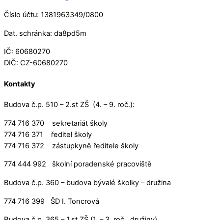
Číslo účtu: 1381963349/0800
Dat. schránka: da8pd5m
IČ: 60680270
DIČ: CZ-60680270
Kontakty
Budova č.p. 510 – 2.st ZŠ (4. – 9. roč.):
774 716 370 sekretariát školy
774 716 371 ředitel školy
774 716 372 zástupkyně ředitele školy
774 444 992 školní poradenské pracoviště
Budova č.p. 360 – budova bývalé školky – družina
774 716 399 ŠD I. Toncrová
Budova č.p. 365 – 1.st ZŠ (1. – 3. roč., družiny)