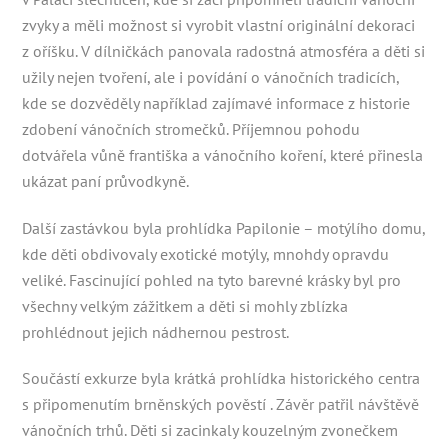
zvyky a měli možnost si vyrobit vlastní originální dekoraci
z oříšku. V dílničkách panovala radostná atmosféra a děti si
užily nejen tvoření, ale i povídání o vánočních tradicích,
kde se dozvěděly například zajímavé informace z historie
zdobení vánočních stromečků. Příjemnou pohodu
dotvářela vůně františka a vánočního koření, které přinesla
ukázat paní průvodkyně.
Další zastávkou byla prohlídka Papilonie – motýlího domu,
kde děti obdivovaly exotické motýly, mnohdy opravdu
veliké. Fascinující pohled na tyto barevné krásky byl pro
všechny velkým zážitkem a děti si mohly zblízka
prohlédnout jejich nádhernou pestrost.
Součástí exkurze byla krátká prohlídka historického centra
s připomenutím brněnských pověstí . Závěr patřil návštěvě
vánočních trhů. Děti si zacinkaly kouzelným zvonečkem