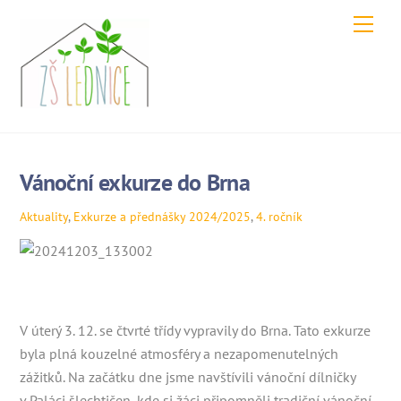
Skip
Men
to
content
Vánoční exkurze do Brna
Aktuality
,
Exkurze a přednášky
2024/2025
,
4. ročník
V úterý 3. 12. se čtvrté třídy vypravily do Brna. Tato exkurze
byla plná kouzelné atmosféry a nezapomenutelných
zážitků. Na začátku dne jsme navštívili vánoční dílničky
v Paláci šlechtičen, kde si žáci připomněli tradiční vánoční