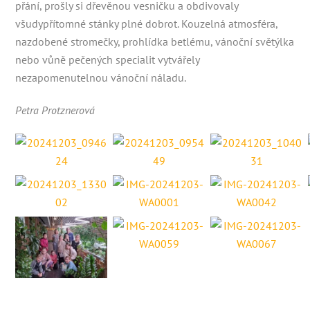
přání, prošly si dřevěnou vesničku a obdivovaly
všudypřítomné stánky plné dobrot. Kouzelná atmosféra,
nazdobené stromečky, prohlídka betlému, vánoční světýlka
nebo vůně pečených specialit vytvářely
nezapomenutelnou vánoční náladu.
Petra Protznerová