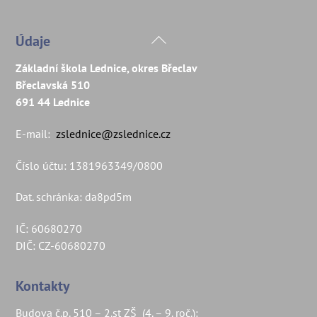
Back
Údaje
To
Základní škola Lednice, okres Břeclav
Top
Břeclavská 510
691 44 Lednice
E-mail:
zslednice@zslednice.cz
Číslo účtu: 1381963349/0800
Dat. schránka: da8pd5m
IČ: 60680270
DIČ: CZ-60680270
Kontakty
Budova č.p. 510 – 2.st ZŠ (4. – 9. roč.):