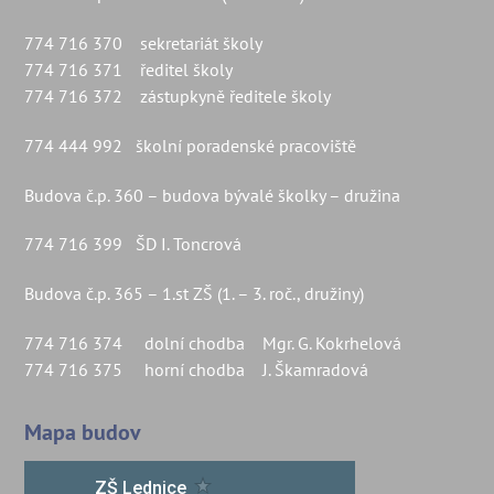
774 716 370 sekretariát školy
774 716 371 ředitel školy
774 716 372 zástupkyně ředitele školy
774 444 992 školní poradenské pracoviště
Budova č.p. 360 – budova bývalé školky – družina
774 716 399 ŠD I. Toncrová
Budova č.p. 365 – 1.st ZŠ (1. – 3. roč., družiny)
774 716 374 dolní chodba Mgr. G. Kokrhelová
774 716 375 horní chodba J. Škamradová
Mapa budov