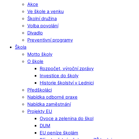
Akce
Ve škole a venku
Školní družina
Volba povolání
Divadlo
Preventivní programy
Škola
Motto školy
O škole
Rozpočet, výroční zprávy
Investice do školy
Historie školství v Lednici
Předškoláci
Nabídka odborné praxe
Nabídka zaměstnání
Projekty EU
Ovoce a zelenina do škol
DUM
EU peníze školám