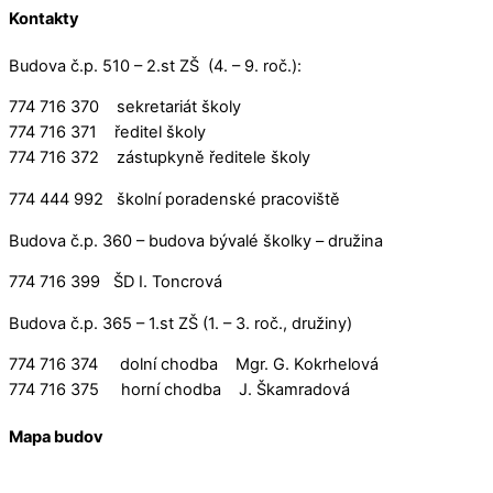
Kontakty
Budova č.p. 510 – 2.st ZŠ (4. – 9. roč.):
774 716 370 sekretariát školy
774 716 371 ředitel školy
774 716 372 zástupkyně ředitele školy
774 444 992 školní poradenské pracoviště
Budova č.p. 360 – budova bývalé školky – družina
774 716 399 ŠD I. Toncrová
Budova č.p. 365 – 1.st ZŠ (1. – 3. roč., družiny)
774 716 374 dolní chodba Mgr. G. Kokrhelová
774 716 375 horní chodba J. Škamradová
Mapa budov