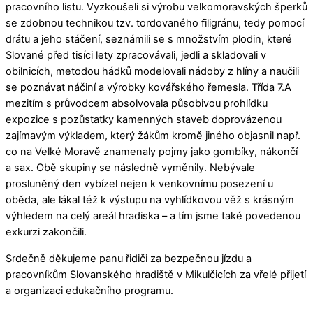
pracovního listu. Vyzkoušeli si výrobu velkomoravských šperků
se zdobnou technikou tzv. tordovaného filigránu, tedy pomocí
drátu a jeho stáčení, seznámili se s množstvím plodin, které
Slované před tisíci lety zpracovávali, jedli a skladovali v
obilnicích, metodou hádků modelovali nádoby z hlíny a naučili
se poznávat náčiní a výrobky kovářského řemesla. Třída 7.A
mezitím s průvodcem absolvovala působivou prohlídku
expozice s pozůstatky kamenných staveb doprovázenou
zajímavým výkladem, který žákům kromě jiného objasnil např.
co na Velké Moravě znamenaly pojmy jako gombíky, nákončí
a sax. Obě skupiny se následně vyměnily. Nebývale
prosluněný den vybízel nejen k venkovnímu posezení u
oběda, ale lákal též k výstupu na vyhlídkovou věž s krásným
výhledem na celý areál hradiska – a tím jsme také povedenou
exkurzi zakončili.
Srdečně děkujeme panu řidiči za bezpečnou jízdu a
pracovníkům Slovanského hradiště v Mikulčicích za vřelé přijetí
a organizaci edukačního programu.