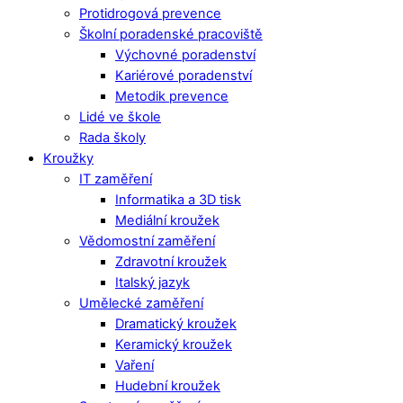
Protidrogová prevence
Školní poradenské pracoviště
Výchovné poradenství
Kariérové poradenství
Metodik prevence
Lidé ve škole
Rada školy
Kroužky
IT zaměření
Informatika a 3D tisk
Mediální kroužek
Vědomostní zaměření
Zdravotní kroužek
Italský jazyk
Umělecké zaměření
Dramatický kroužek
Keramický kroužek
Vaření
Hudební kroužek