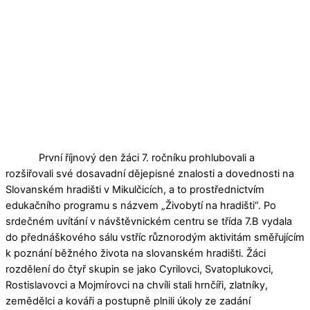
První říjnový den žáci 7. ročníku prohlubovali a
rozšiřovali své dosavadní dějepisné znalosti a dovednosti na
Slovanském hradišti v Mikulčicích, a to prostřednictvím
edukačního programu s názvem „Živobytí na hradišti“. Po
srdečném uvítání v návštěvnickém centru se třída 7.B vydala
do přednáškového sálu vstříc různorodým aktivitám směřujícím
k poznání běžného života na slovanském hradišti. Žáci
rozdělení do čtyř skupin se jako Cyrilovci, Svatoplukovci,
Rostislavovci a Mojmírovci na chvíli stali hrnčíři, zlatníky,
zemědělci a kováři a postupně plnili úkoly ze zadání