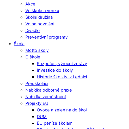
Akce
Ve škole a venku
Školní družina
Volba povolání
Divadlo
Preventivní programy
Škola
Motto školy
O škole
Rozpočet, výroční zprávy
Investice do školy
Historie školství v Lednici
Předškoláci
Nabídka odborné praxe
Nabídka zaměstnání
Projekty EU
Ovoce a zelenina do škol
DUM
EU peníze školám