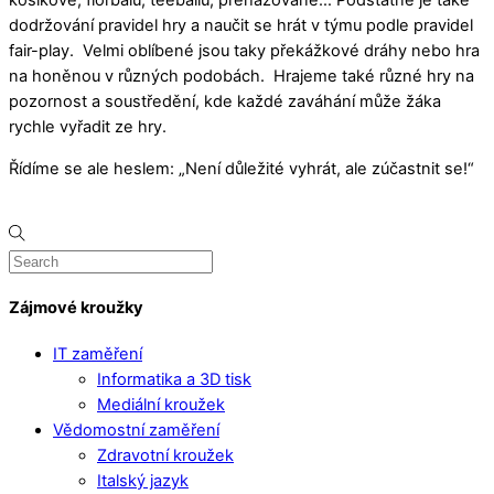
košíkové, florbalu, teeballu, přehazované… Podstatné je také
dodržování pravidel hry a naučit se hrát v týmu podle pravidel
fair-play. Velmi oblíbené jsou taky překážkové dráhy nebo hra
na honěnou v různých podobách. Hrajeme také různé hry na
pozornost a soustředění, kde každé zaváhání může žáka
rychle vyřadit ze hry.
Řídíme se ale heslem: „Není důležité vyhrát, ale zúčastnit se!“
Zájmové kroužky
IT zaměření
Informatika a 3D tisk
Mediální kroužek
Vědomostní zaměření
Zdravotní kroužek
Italský jazyk