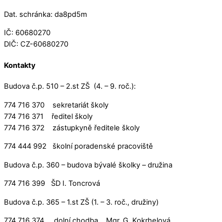
Dat. schránka: da8pd5m
IČ: 60680270
DIČ: CZ-60680270
Kontakty
Budova č.p. 510 – 2.st ZŠ (4. – 9. roč.):
774 716 370 sekretariát školy
774 716 371 ředitel školy
774 716 372 zástupkyně ředitele školy
774 444 992 školní poradenské pracoviště
Budova č.p. 360 – budova bývalé školky – družina
774 716 399 ŠD I. Toncrová
Budova č.p. 365 – 1.st ZŠ (1. – 3. roč., družiny)
774 716 374 dolní chodba Mgr. G. Kokrhelová