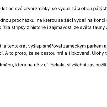
let od své první zmínky, se vydali žáci obou pátých
dnou procházku, na kterou se žáci vydali na konci 
ila střípky z historie i zajímavosti ze světa fauny 
tí a tentokrát výšlap směřoval zámeckým parkem až
žáci. A to proto, že se cestou hrála šipkovaná. Úloh
měnu, která na ně v cíli čekala, si všichni zasloužili