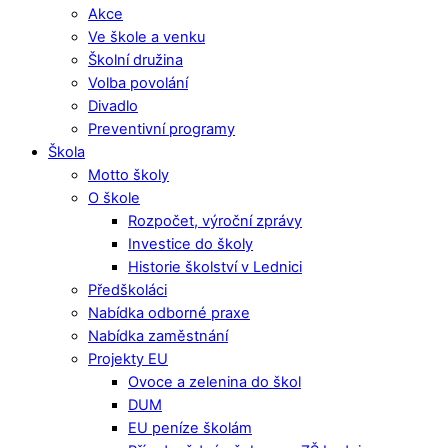
Akce
Ve škole a venku
Školní družina
Volba povolání
Divadlo
Preventivní programy
Škola
Motto školy
O škole
Rozpočet, výroční zprávy
Investice do školy
Historie školství v Lednici
Předškoláci
Nabídka odborné praxe
Nabídka zaměstnání
Projekty EU
Ovoce a zelenina do škol
DUM
EU peníze školám