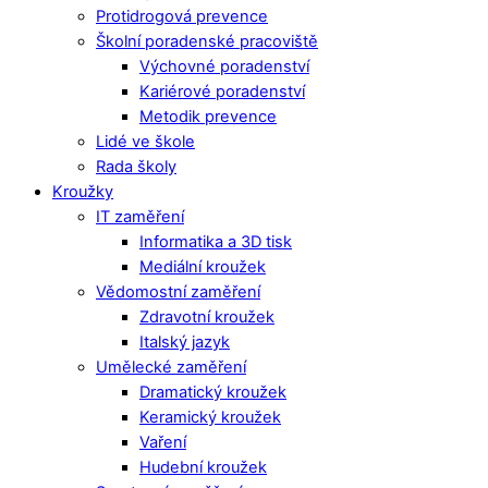
Protidrogová prevence
Školní poradenské pracoviště
Výchovné poradenství
Kariérové poradenství
Metodik prevence
Lidé ve škole
Rada školy
Kroužky
IT zaměření
Informatika a 3D tisk
Mediální kroužek
Vědomostní zaměření
Zdravotní kroužek
Italský jazyk
Umělecké zaměření
Dramatický kroužek
Keramický kroužek
Vaření
Hudební kroužek