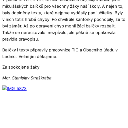
mikulášských balíčků pro všechny žáky naší školy. A nejen to,
byly doplněny texty, které nejprve vyděsily paní učitelky. Byly
v nich totiž hrubé chyby! Po chvíli ale kantorky pochopily, že to
byl záměr. Až po opravení chyb mohli žáci balíčky rozbalit.
Takže se nerecitovalo, nezpívalo, ale pěkně se opakovala
pravidla pravopisu.
Balíčky i texty připravily pracovnice TIC a Obecního úřadu v
Lednici. Velmi jim děkujeme.
Za spokojené žáky
Mgr. Stanislav Straškrába