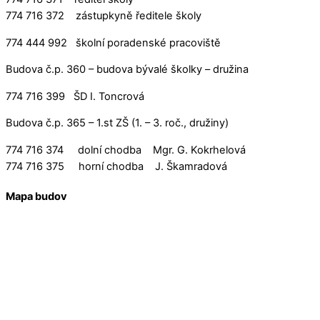
774 716 372 zástupkyně ředitele školy
774 444 992 školní poradenské pracoviště
Budova č.p. 360 – budova bývalé školky – družina
774 716 399 ŠD I. Toncrová
Budova č.p. 365 – 1.st ZŠ (1. – 3. roč., družiny)
774 716 374 dolní chodba Mgr. G. Kokrhelová
774 716 375 horní chodba J. Škamradová
Mapa budov