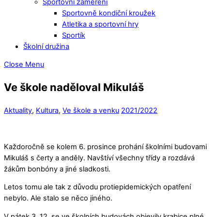
Sportovní zaměření
Sportovně kondiční kroužek
Atletika a sportovní hry
Sportík
Školní družina
Close Menu
Ve škole naděloval Mikuláš
Aktuality
,
Kultura
,
Ve škole a venku
2021/2022
Každoročně se kolem 6. prosince prohání školními budovami
Mikuláš s čerty a anděly. Navštíví všechny třídy a rozdává
žákům bonbóny a jiné sladkosti.
Letos tomu ale tak z důvodu protiepidemických opatření
nebylo. Ale stalo se něco jiného.
V pátek 3. 12. se ve školních budovách objevily krabice plné