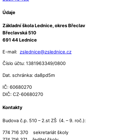
Údaje
Základní škola Lednice, okres Břeclav
Břeclavská 510
691 44 Lednice
E-mail:
zslednice@zslednice.cz
Číslo účtu: 1381963349/0800
Dat. schránka: da8pd5m
IČ: 60680270
DIČ: CZ-60680270
Kontakty
Budova č.p. 510 – 2.st ZŠ (4. – 9. roč.):
774 716 370 sekretariát školy
774 716 371 ředitel školy