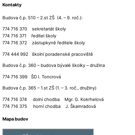
Kontakty
Budova č.p. 510 – 2.st ZŠ (4. – 9. roč.):
774 716 370 sekretariát školy
774 716 371 ředitel školy
774 716 372 zástupkyně ředitele školy
774 444 992 školní poradenské pracoviště
Budova č.p. 360 – budova bývalé školky – družina
774 716 399 ŠD I. Toncrová
Budova č.p. 365 – 1.st ZŠ (1. – 3. roč., družiny)
774 716 374 dolní chodba Mgr. G. Kokrhelová
774 716 375 horní chodba J. Škamradová
Mapa budov