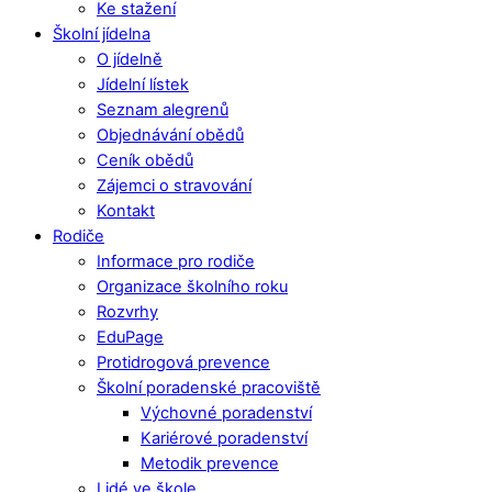
Ke stažení
Školní jídelna
O jídelně
Jídelní lístek
Seznam alegrenů
Objednávání obědů
Ceník obědů
Zájemci o stravování
Kontakt
Rodiče
Informace pro rodiče
Organizace školního roku
Rozvrhy
EduPage
Protidrogová prevence
Školní poradenské pracoviště
Výchovné poradenství
Kariérové poradenství
Metodik prevence
Lidé ve škole