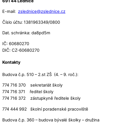
691 44 Lednice
E-mail:
zslednice@zslednice.cz
Číslo účtu: 1381963349/0800
Dat. schránka: da8pd5m
IČ: 60680270
DIČ: CZ-60680270
Kontakty
Budova č.p. 510 – 2.st ZŠ (4. – 9. roč.):
774 716 370 sekretariát školy
774 716 371 ředitel školy
774 716 372 zástupkyně ředitele školy
774 444 992 školní poradenské pracoviště
Budova č.p. 360 – budova bývalé školky – družina