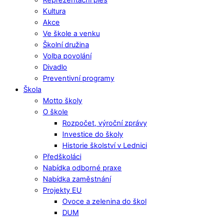
Kultura
Akce
Ve škole a venku
Školní družina
Volba povolání
Divadlo
Preventivní programy
Škola
Motto školy
O škole
Rozpočet, výroční zprávy
Investice do školy
Historie školství v Lednici
Předškoláci
Nabídka odborné praxe
Nabídka zaměstnání
Projekty EU
Ovoce a zelenina do škol
DUM