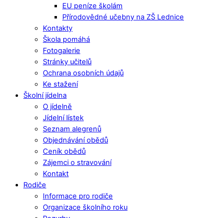
EU peníze školám
Přírodovědné učebny na ZŠ Lednice
Kontakty
Škola pomáhá
Fotogalerie
Stránky učitelů
Ochrana osobních údajů
Ke stažení
Školní jídelna
O jídelně
Jídelní lístek
Seznam alegrenů
Objednávání obědů
Ceník obědů
Zájemci o stravování
Kontakt
Rodiče
Informace pro rodiče
Organizace školního roku