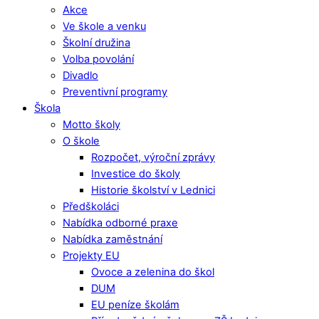
Akce
Ve škole a venku
Školní družina
Volba povolání
Divadlo
Preventivní programy
Škola
Motto školy
O škole
Rozpočet, výroční zprávy
Investice do školy
Historie školství v Lednici
Předškoláci
Nabídka odborné praxe
Nabídka zaměstnání
Projekty EU
Ovoce a zelenina do škol
DUM
EU peníze školám