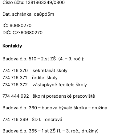
Číslo účtu: 1381963349/0800
Dat. schránka: da8pd5m
IČ: 60680270
DIČ: CZ-60680270
Kontakty
Budova č.p. 510 – 2.st ZŠ (4. – 9. roč.):
774 716 370 sekretariát školy
774 716 371 ředitel školy
774 716 372 zástupkyně ředitele školy
774 444 992 školní poradenské pracoviště
Budova č.p. 360 – budova bývalé školky – družina
774 716 399 ŠD I. Toncrová
Budova č.p. 365 – 1.st ZŠ (1. – 3. roč., družiny)