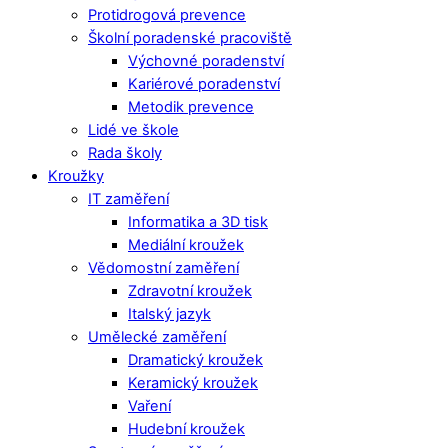
Protidrogová prevence
Školní poradenské pracoviště
Výchovné poradenství
Kariérové poradenství
Metodik prevence
Lidé ve škole
Rada školy
Kroužky
IT zaměření
Informatika a 3D tisk
Mediální kroužek
Vědomostní zaměření
Zdravotní kroužek
Italský jazyk
Umělecké zaměření
Dramatický kroužek
Keramický kroužek
Vaření
Hudební kroužek