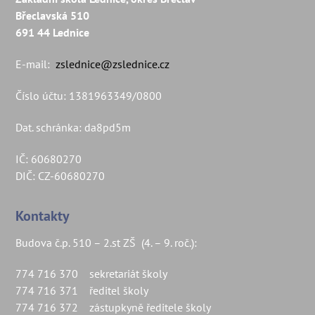
Top
Břeclavská 510
691 44 Lednice
E-mail:
zslednice@zslednice.cz
Číslo účtu: 1381963349/0800
Dat. schránka: da8pd5m
IČ: 60680270
DIČ: CZ-60680270
Kontakty
Budova č.p. 510 – 2.st ZŠ (4. – 9. roč.):
774 716 370 sekretariát školy
774 716 371 ředitel školy
774 716 372 zástupkyně ředitele školy