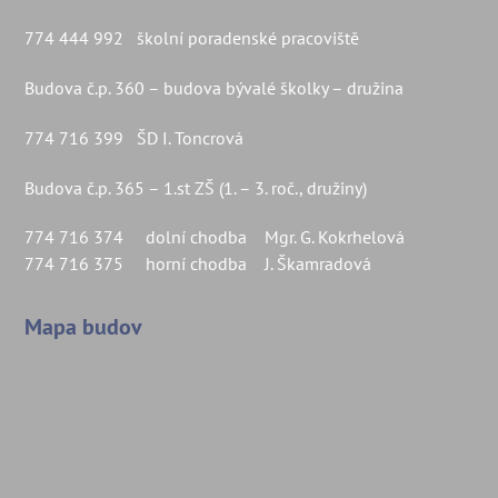
774 444 992 školní poradenské pracoviště
Budova č.p. 360 – budova bývalé školky – družina
774 716 399 ŠD I. Toncrová
Budova č.p. 365 – 1.st ZŠ (1. – 3. roč., družiny)
774 716 374 dolní chodba Mgr. G. Kokrhelová
774 716 375 horní chodba J. Škamradová
Mapa budov