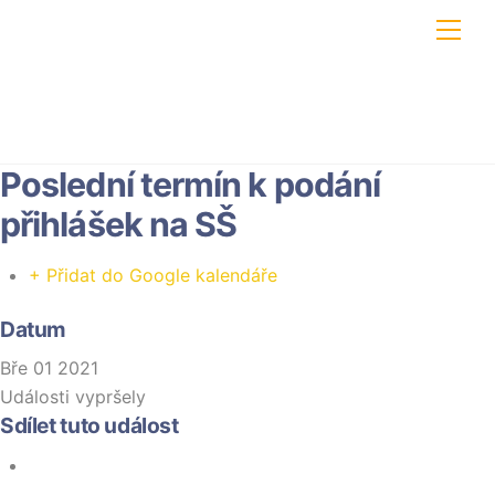
Skip
Men
to
content
Poslední termín k podání
přihlášek na SŠ
+ Přidat do Google kalendáře
Datum
Bře 01 2021
Události vypršely
Sdílet tuto událost