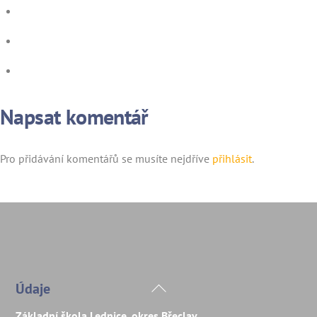
Napsat komentář
Pro přidávání komentářů se musíte nejdříve
přihlásit
.
Back
Údaje
To
Základní škola Lednice, okres Břeclav