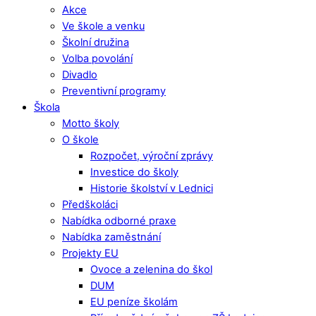
Akce
Ve škole a venku
Školní družina
Volba povolání
Divadlo
Preventivní programy
Škola
Motto školy
O škole
Rozpočet, výroční zprávy
Investice do školy
Historie školství v Lednici
Předškoláci
Nabídka odborné praxe
Nabídka zaměstnání
Projekty EU
Ovoce a zelenina do škol
DUM
EU peníze školám