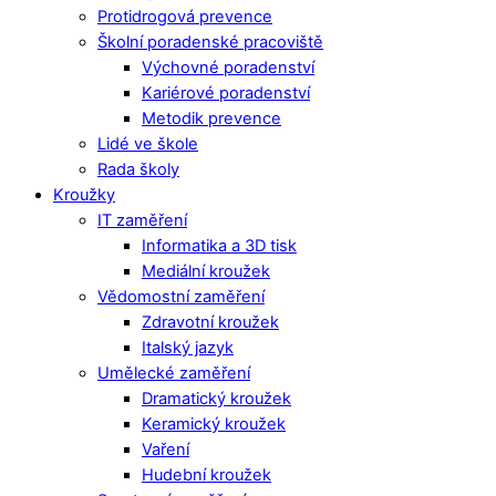
Protidrogová prevence
Školní poradenské pracoviště
Výchovné poradenství
Kariérové poradenství
Metodik prevence
Lidé ve škole
Rada školy
Kroužky
IT zaměření
Informatika a 3D tisk
Mediální kroužek
Vědomostní zaměření
Zdravotní kroužek
Italský jazyk
Umělecké zaměření
Dramatický kroužek
Keramický kroužek
Vaření
Hudební kroužek