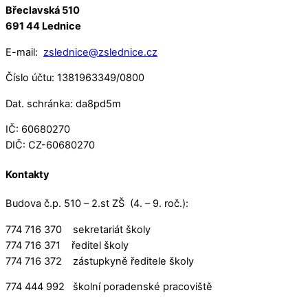
Břeclavská 510
691 44 Lednice
E-mail:
zslednice@zslednice.cz
Číslo účtu: 1381963349/0800
Dat. schránka: da8pd5m
IČ: 60680270
DIČ: CZ-60680270
Kontakty
Budova č.p. 510 – 2.st ZŠ (4. – 9. roč.):
774 716 370 sekretariát školy
774 716 371 ředitel školy
774 716 372 zástupkyně ředitele školy
774 444 992 školní poradenské pracoviště